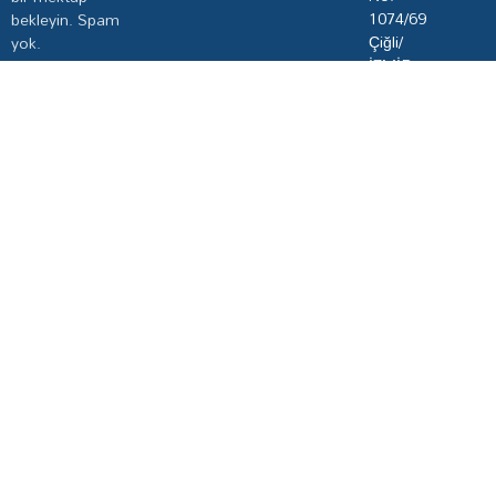
1074/69
bekleyin. Spam
Çiğli/
yok.
İZMİR
Subscribe