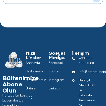
Hızlı
Sosyal
İletişim
+90 530
Linkler
Medya
Anasayfa
Facebook
155 58 08
Hakkımızda
Twitter
info@hmpmuhendi
Bültenimize
Hizmetlerimiz
Instagram
Balatçık
Abone
Mah. 1671
Ürünler
LinkedIn
Sk.
Olun
Labonita
Haftada bir kez
Blog
Residence
bizden dostça
No:
bir mektup