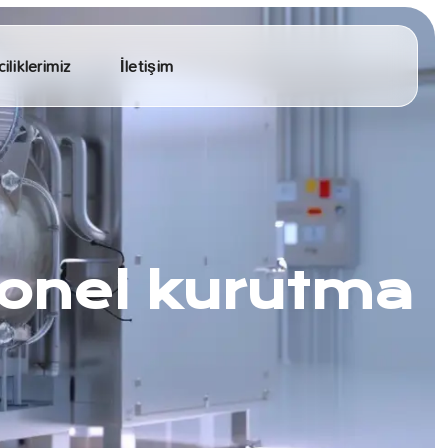
iliklerimiz
İletişim
onel kurutma