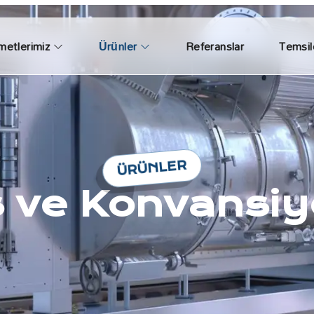
metlerimiz
Ürünler
Referanslar
Temsilc
ÜRÜNLER
 ve Konvansiy