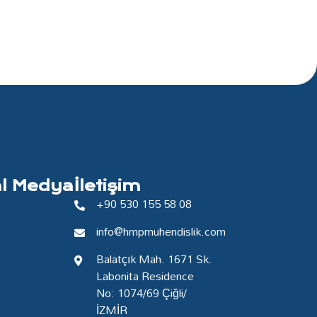
l Medya
İletişim
+90 530 155 58 08
info@hmpmuhendislik.com
Balatçık Mah. 1671 Sk.
Labonita Residence
No: 1074/69 Çiğli/
İZMİR