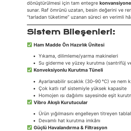
dönüştürülmesi için tam entegre
konvansiyonel
sunar. Raf ömrünü uzatan, besin değerini ve ren
“tarladan tüketime” uzanan süreci en verimli hâl
Sistem Bileşenleri:
Ham Madde Ön Hazırlık Ünitesi
Yıkama, dilimleme/yarma makineleri
Su giderme ve yüzey kurutma (santrifüj v
Konveksiyonlu Kurutma Tüneli
Ayarlanabilir sıcaklık (30–90 °C) ve nem 
Çok katlı raf sistemiyle yüksek kapasite
Homojen ısı dağılımı sayesinde eşit kuru
Vibro Akışlı Kurutucular
Ürün yığılmasını engelleyen titreyen tabla
Devamlı hat kurutma imkânı
Güçlü Havalandırma & Filtrasyon