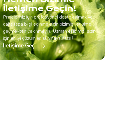
İletişime Geçin!
Projeleriniz için profesyonel destek almak ve
daha fazla bilgi edinmek için bizimle iletişime
geçmekten çekinmeyin. Uzman ekibimiz, sizin
için en iyi çözümleri sunmaya hazır!
İletişime Geç