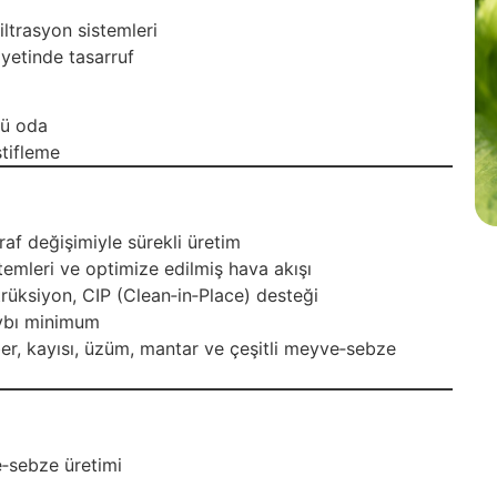
iltrasyon sistemleri
iyetinde tasarruf
lü oda
tifleme
af değişimiyle sürekli üretim
temleri ve optimize edilmiş hava akışı
üksiyon, CIP (Clean‐in‐Place) desteği
ybı minimum
r, kayısı, üzüm, mantar ve çeşitli meyve‐sebze
‐sebze üretimi