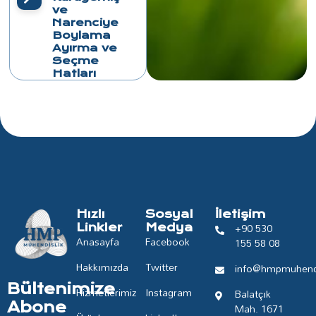
ve
Narenciye
Boylama
Ayırma ve
Seçme
Hatları
Hızlı
Sosyal
İletişim
+90 530
Linkler
Medya
Anasayfa
Facebook
155 58 08
Hakkımızda
Twitter
info@hmpmuhendi
Bültenimize
Hizmetlerimiz
Instagram
Balatçık
Abone
Mah. 1671