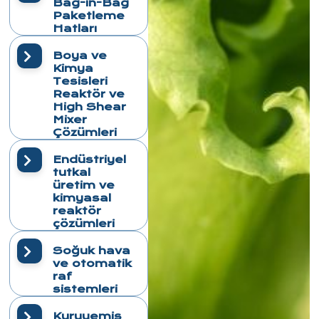
Bag-in-Bag
Paketleme
Hatları
Boya ve
Kimya
Tesisleri
Reaktör ve
High Shear
Mixer
Çözümleri
Endüstriyel
tutkal
üretim ve
kimyasal
reaktör
çözümleri
Soğuk hava
ve otomatik
raf
sistemleri
Kuruyemiş