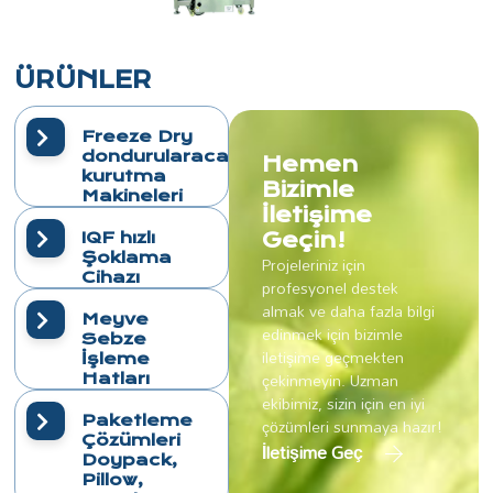
ÜRÜNLER
Freeze Dry
dondurularacak
Hemen
kurutma
Bizimle
Makineleri
İletişime
IQF hızlı
Geçin!
Şoklama
Projeleriniz için
Cihazı
profesyonel destek
almak ve daha fazla bilgi
Meyve
edinmek için bizimle
Sebze
iletişime geçmekten
İşleme
çekinmeyin. Uzman
Hatları
ekibimiz, sizin için en iyi
Paketleme
çözümleri sunmaya hazır!
Çözümleri
İletişime Geç
Doypack,
Pillow,