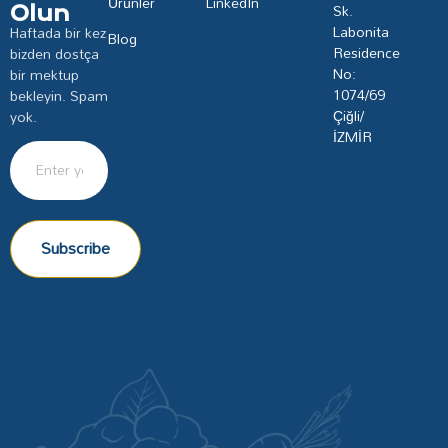
Ürünler
LinkedIn
Sk.
Olun
Labonita
Haftada bir kez
Blog
Residence
bizden dostça
No:
bir mektup
1074/69
bekleyin. Spam
Çiğli/
yok.
İZMİR
Subscribe