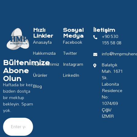
Hızlı
Sosyal
İletişim
+90 530
Linkler
Medya
Anasayfa
Facebook
155 58 08
Hakkımızda
Twitter
info@hmpmuhendi
Bültenimize
Hizmetlerimiz
Instagram
Balatçık
Abone
Mah. 1671
Ürünler
LinkedIn
Sk.
Olun
Labonita
Haftada bir kez
Blog
Residence
bizden dostça
No:
bir mektup
1074/69
bekleyin. Spam
Çiğli/
yok.
İZMİR