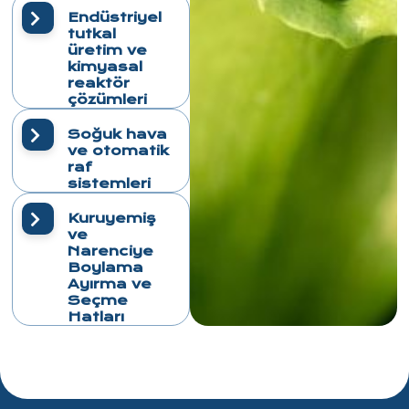
Endüstriyel
tutkal
üretim ve
kimyasal
reaktör
çözümleri
Soğuk hava
ve otomatik
raf
sistemleri
Kuruyemiş
ve
Narenciye
Boylama
Ayırma ve
Seçme
Hatları