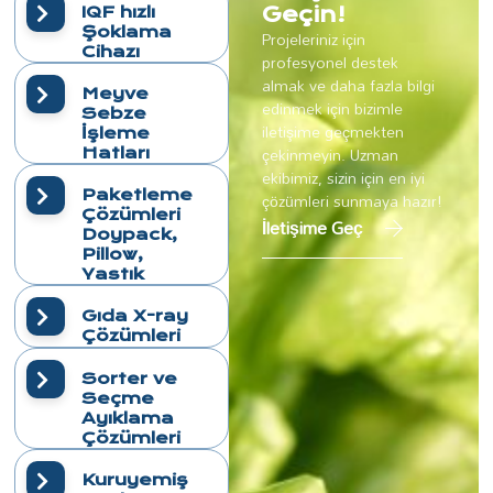
IQF hızlı
Geçin!
Şoklama
Projeleriniz için
Cihazı
profesyonel destek
almak ve daha fazla bilgi
Meyve
edinmek için bizimle
Sebze
iletişime geçmekten
İşleme
çekinmeyin. Uzman
Hatları
ekibimiz, sizin için en iyi
Paketleme
çözümleri sunmaya hazır!
Çözümleri
İletişime Geç
Doypack,
Pillow,
Yastık
Gıda X-ray
Çözümleri
Sorter ve
Seçme
Ayıklama
Çözümleri
Kuruyemiş