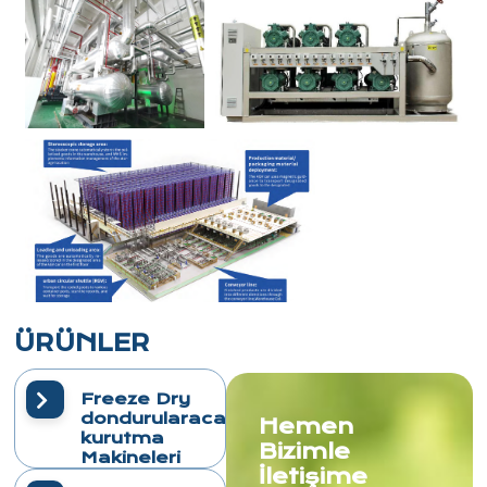
ÜRÜNLER
Freeze Dry
dondurularacak
Hemen
kurutma
Bizimle
Makineleri
İletişime