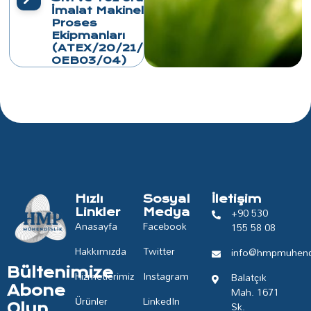
İmalat Makineleri
Proses
Ekipmanları
(ATEX/20/21/22,
OEB03/04)
Hızlı
Sosyal
İletişim
+90 530
Linkler
Medya
Anasayfa
Facebook
155 58 08
Hakkımızda
Twitter
info@hmpmuhendi
Bültenimize
Hizmetlerimiz
Instagram
Balatçık
Abone
Mah. 1671
Ürünler
LinkedIn
Sk.
Olun