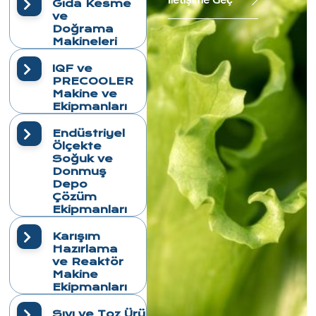
Gıda Kesme
ve
Doğrama
Makineleri
IQF ve
PRECOOLER
Makine ve
Ekipmanları
Endüstriyel
Ölçekte
Soğuk ve
Donmuş
Depo
Çözüm
Ekipmanları
Karışım
Hazırlama
ve Reaktör
Makine
Ekipmanları
Sıvı ve Toz Ürün