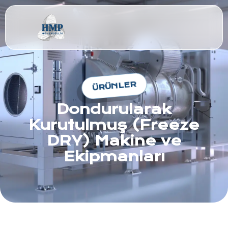
ÜRÜNLER
Dondurularak
Kurutulmuş (Freeze
DRY) Makine ve
Ekipmanları