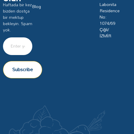
Labonita
Haftada bir kez
Blog
Residence
bizden dostça
No:
bir mektup
1074/69
bekleyin. Spam
Çiğli/
yok.
İZMİR
Subscribe