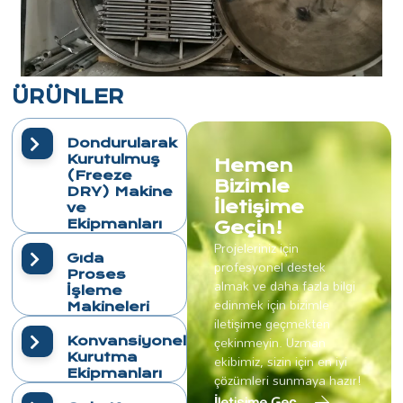
ÜRÜNLER
Dondurularak
Kurutulmuş
Hemen
(Freeze
Bizimle
DRY) Makine
İletişime
ve
Ekipmanları
Geçin!
Projeleriniz için
Gıda
profesyonel destek
Proses
almak ve daha fazla bilgi
İşleme
edinmek için bizimle
Makineleri
iletişime geçmekten
çekinmeyin. Uzman
Konvansiyonel
Kurutma
ekibimiz, sizin için en iyi
Ekipmanları
çözümleri sunmaya hazır!
İletişime Geç