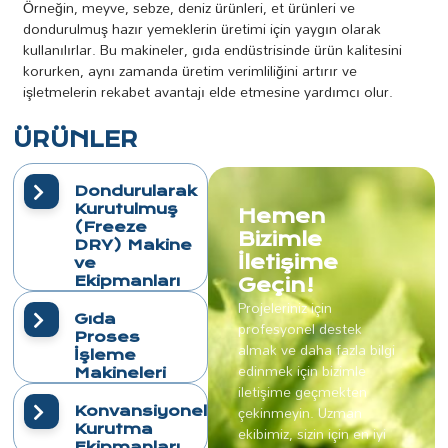
Örneğin, meyve, sebze, deniz ürünleri, et ürünleri ve
dondurulmuş hazır yemeklerin üretimi için yaygın olarak
kullanılırlar. Bu makineler, gıda endüstrisinde ürün kalitesini
korurken, aynı zamanda üretim verimliliğini artırır ve
işletmelerin rekabet avantajı elde etmesine yardımcı olur.
ÜRÜNLER
Dondurularak
Kurutulmuş
Hemen
(Freeze
Bizimle
DRY) Makine
İletişime
ve
Ekipmanları
Geçin!
Projeleriniz için
Gıda
profesyonel destek
Proses
almak ve daha fazla bilgi
İşleme
edinmek için bizimle
Makineleri
iletişime geçmekten
çekinmeyin. Uzman
Konvansiyonel
Kurutma
ekibimiz, sizin için en iyi
Ekipmanları