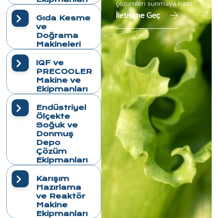
çözümleri sunmaya hazır!
İletişime Geç
Gıda Kesme
ve
Doğrama
Makineleri
IQF ve
PRECOOLER
Makine ve
Ekipmanları
Endüstriyel
Ölçekte
Soğuk ve
Donmuş
Depo
Çözüm
Ekipmanları
Karışım
Hazırlama
ve Reaktör
Makine
Ekipmanları