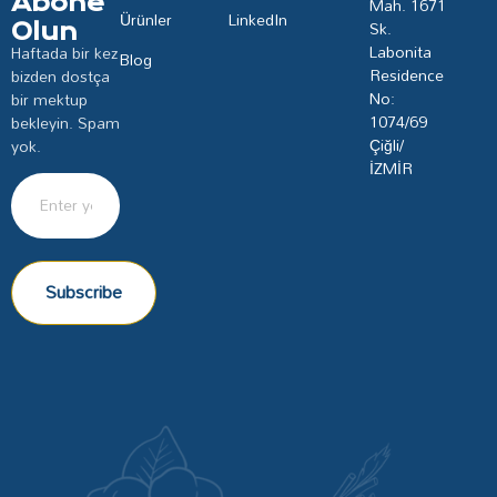
Abone
Mah. 1671
Ürünler
LinkedIn
Sk.
Olun
Labonita
Haftada bir kez
Blog
Residence
bizden dostça
No:
bir mektup
1074/69
bekleyin. Spam
Çiğli/
yok.
İZMİR
Subscribe