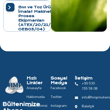
Sıvı ve Toz Ürün
İmalat Makineleri
Proses
Ekipmanları
(ATEX/20/21/22,
OEB03/04)
Hızlı
Sosyal
İletişim
+90 530
Linkler
Medya
Anasayfa
Facebook
155 58 08
Hakkımızda
Twitter
info@hmpmuhendi
Bültenimize
Hizmetlerimiz
Instagram
Balatçık